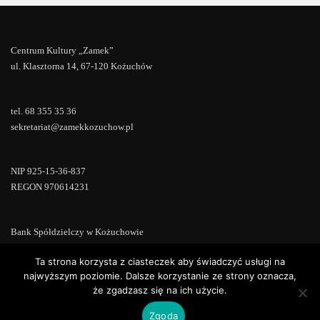
Centrum Kultury „Zamek”
ul. Klasztorna 14, 67-120 Kożuchów
tel. 68 355 35 36
sekretariat@zamekkozuchow.pl
NIP 925-15-36-837
REGON 970614231
Bank Spółdzielczy w Kożuchowie
18 9673 0007 0000 0000 0433 0007
Ta strona korzysta z ciasteczek aby świadczyć usługi na
najwyższym poziomie. Dalsze korzystanie ze strony oznacza,
że zgadzasz się na ich użycie.
Zgoda
Copyright © 2022 | Powered by
WordPress
|
ConsultStreet theme by
ThemeArile