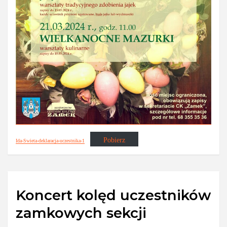
Pobierz
Ida-Swieta-deklaracja-uczestnika-1
Koncert kolęd uczestników
zamkowych sekcji