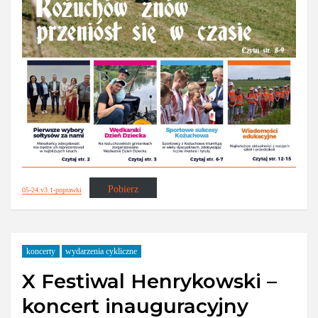
Pobierz
05-24.v3.1-poprawki
koncerty
wydarzenia cykliczne
X Festiwal Henrykowski –
koncert inauguracyjny