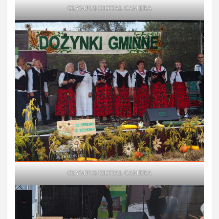
OLYMPUS DIGITAL CAMERA
OLYMPUS DIGITAL CAMERA