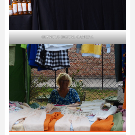
OLYMPUS DIGITAL CAMERA