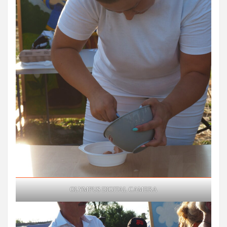
OLYMPUS DIGITAL CAMERA