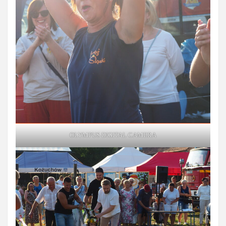
OLYMPUS DIGITAL CAMERA