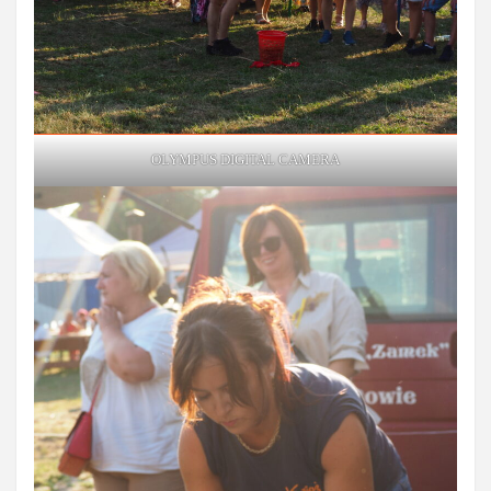
OLYMPUS DIGITAL CAMERA