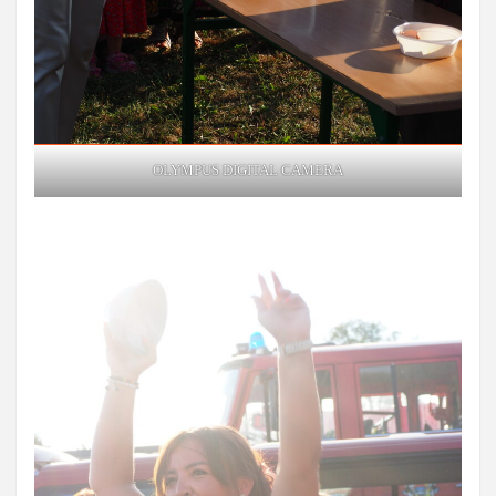
OLYMPUS DIGITAL CAMERA