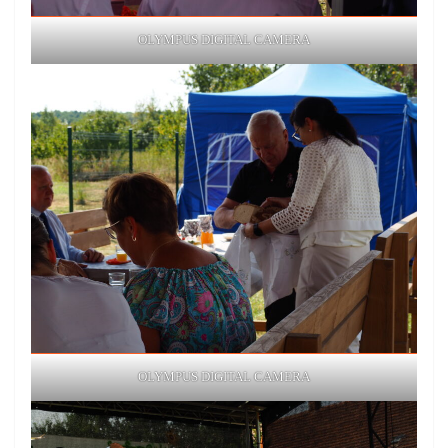
OLYMPUS DIGITAL CAMERA
OLYMPUS DIGITAL CAMERA