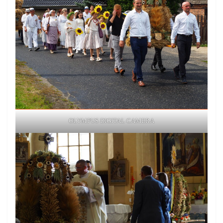
OLYMPUS DIGITAL CAMERA