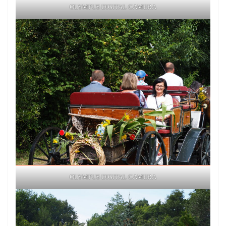
OLYMPUS DIGITAL CAMERA
OLYMPUS DIGITAL CAMERA