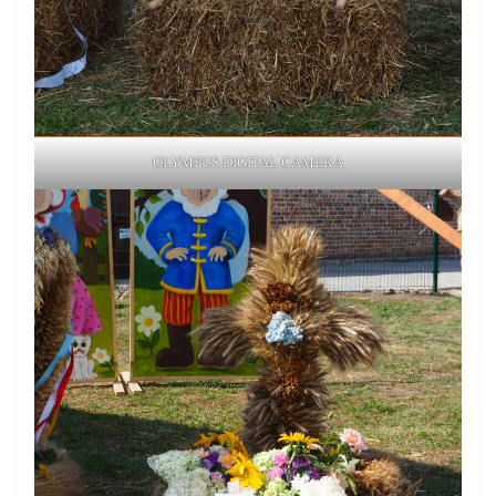
OLYMPUS DIGITAL CAMERA