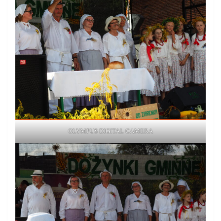
OLYMPUS DIGITAL CAMERA