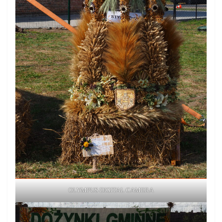
OLYMPUS DIGITAL CAMERA