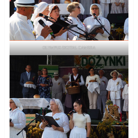
OLYMPUS DIGITAL CAMERA