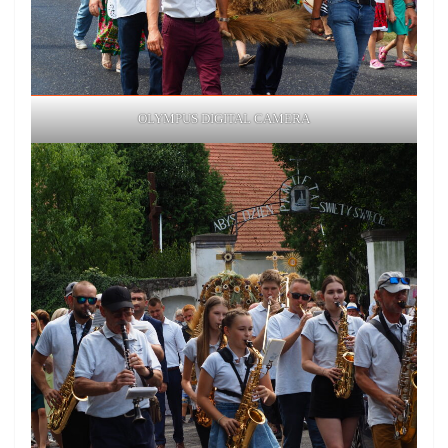
OLYMPUS DIGITAL CAMERA