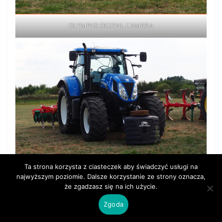
OLYMPUS DIGITAL CAMERA
Ta strona korzysta z ciasteczek aby świadczyć usługi na
najwyższym poziomie. Dalsze korzystanie ze strony oznacza,
że zgadzasz się na ich użycie.
OLYMPUS DIGITAL CAMERA
Zgoda