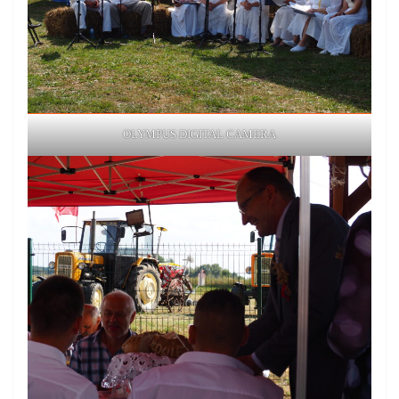
OLYMPUS DIGITAL CAMERA