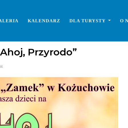
ALERIA
KALENDARZ
DLA TURYSTY
O 
Ahoj, Przyrodo”
nt