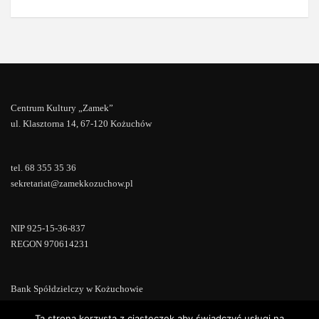
Centrum Kultury „Zamek”
ul. Klasztorna 14, 67-120 Kożuchów
tel. 68 355 35 36
sekretariat@zamekkozuchow.pl
NIP 925-15-36-837
REGON 970614231
Bank Spółdzielczy w Kożuchowie
18 9673 0007 0000 0000 0433 0007
Ta strona korzysta z ciasteczek aby świadczyć usługi na