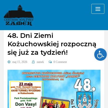
Skip
to
content
Bez kategorii
48. Dni Ziemi
Kożuchowskiej rozpoczną
Ope
się już za tydzień!
maj 15, 2026
zamek
0 Comment