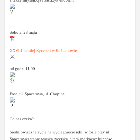
a także satysfakcja i zastrzyk endorfin
.
Sobota, 23 maja
XXVIII Turniej Rycerski w Kożuchowie
od godz. 11.00
Fosa, ul. Spacerowa, ul. Chopina
Co nas czeka?
Średniowieczne życie na wyciągnięcie ręki: w fosie przy ul.
Spacerowej stanie wioska rycerska, a tam spotkacie: kupców,