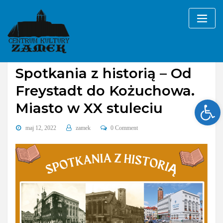
Skip
to
content
Bez kategorii
Spotkania z historią – Od
Freystadt do Kożuchowa.
Ope
Miasto w XX stuleciu
maj 12, 2022
zamek
0 Comment