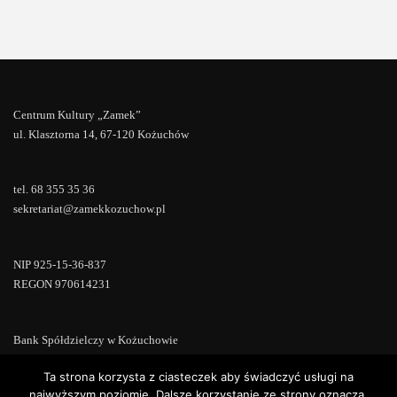
Centrum Kultury „Zamek”
ul. Klasztorna 14, 67-120 Kożuchów
tel. 68 355 35 36
sekretariat@zamekkozuchow.pl
NIP 925-15-36-837
REGON 970614231
Bank Spółdzielczy w Kożuchowie
18 9673 0007 0000 0000 0433 0007
Ta strona korzysta z ciasteczek aby świadczyć usługi na
najwyższym poziomie. Dalsze korzystanie ze strony oznacza,