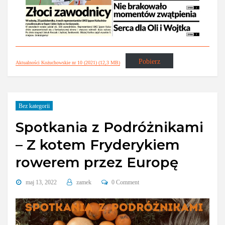
Pobierz
Aktualności Kożuchowskie nr 10 (2021) (12,3 MB)
Bez kategorii
Spotkania z Podróżnikami
– Z kotem Fryderykiem
rowerem przez Europę
maj 13, 2022
zamek
0 Comment