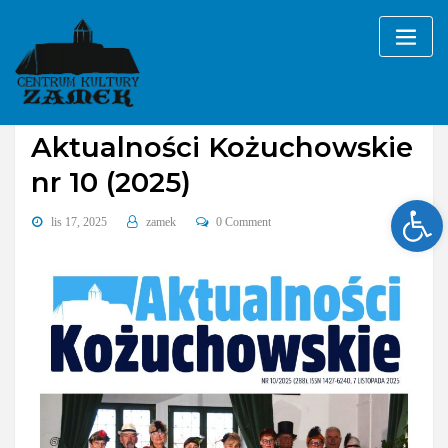
Skip
to
content
2025
Aktualności Kożuchowskie
Aktualności Kożuchowskie
nr 10 (2025)
Ope
lis 17, 2025
zamek
0 Comment