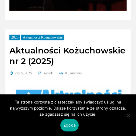
2025
Aktualności Kożuchowskie
Aktualności Kożuchowskie
nr 2 (2025)
cze 5, 2025
zamek
0 Comment
Ta strona korzysta z ciasteczek aby świadczyć usługi na
najwyższym poziomie. Dalsze korzystanie ze strony oznacza,
że zgadzasz się na ich użycie.
Zgoda