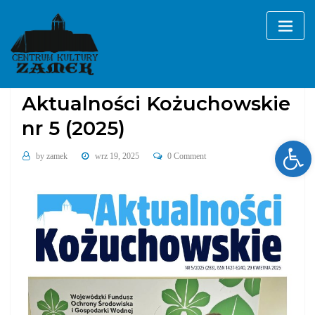
Skip
to
content
2025
Aktualności Kożuchowskie
Aktualności Kożuchowskie
nr 5 (2025)
Ope
by
zamek
wrz 19, 2025
0 Comment