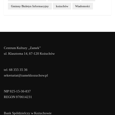
Gminny Biuletyn Informacyjny
kożuchów
Wiadomości
Centrum Kultury „Zamek”
ul. Klasztorna 14, 67-120 Kożuchów
tel. 68 355 35 36
sekretariat@zamekkozuchow.pl
NIP 925-15-36-837
REGON 970614231
Bank Spółdzielczy w Kożuchowie