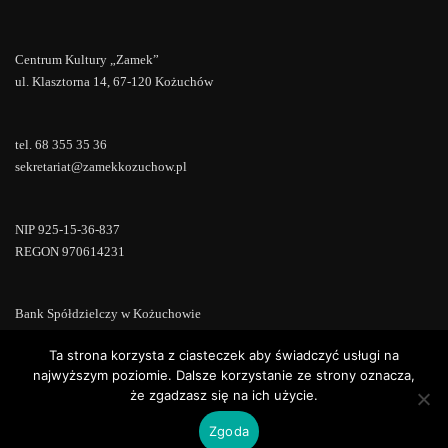
Centrum Kultury „Zamek”
ul. Klasztorna 14, 67-120 Kożuchów
tel. 68 355 35 36
sekretariat@zamekkozuchow.pl
NIP 925-15-36-837
REGON 970614231
Bank Spółdzielczy w Kożuchowie
18 9673 0007 0000 0000 0433 0007
Ta strona korzysta z ciasteczek aby świadczyć usługi na
najwyższym poziomie. Dalsze korzystanie ze strony oznacza,
że zgadzasz się na ich użycie.
Zgoda
Copyright © 2022 | Powered by
WordPress
|
ConsultStreet theme by
ThemeArile