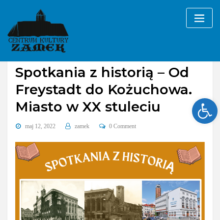
Skip
to
content
Bez kategorii
Spotkania z historią – Od
Freystadt do Kożuchowa.
Ope
Miasto w XX stuleciu
maj 12, 2022
zamek
0 Comment