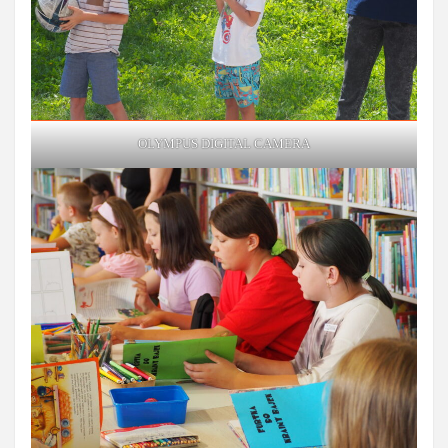
OLYMPUS DIGITAL CAMERA