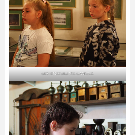
OLYMPUS DIGITAL CAMERA