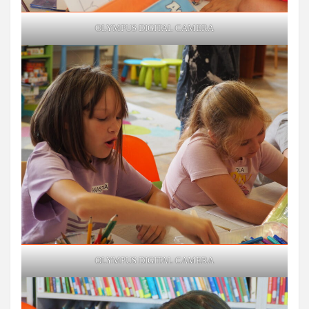
OLYMPUS DIGITAL CAMERA
OLYMPUS DIGITAL CAMERA