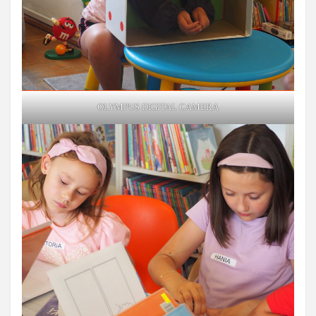
OLYMPUS DIGITAL CAMERA