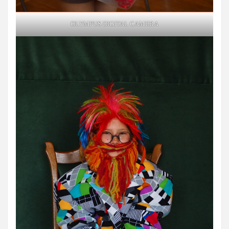
OLYMPUS DIGITAL CAMERA