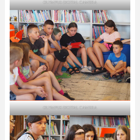
OLYMPUS DIGITAL CAMERA
OLYMPUS DIGITAL CAMERA