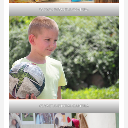
OLYMPUS DIGITAL CAMERA
OLYMPUS DIGITAL CAMERA