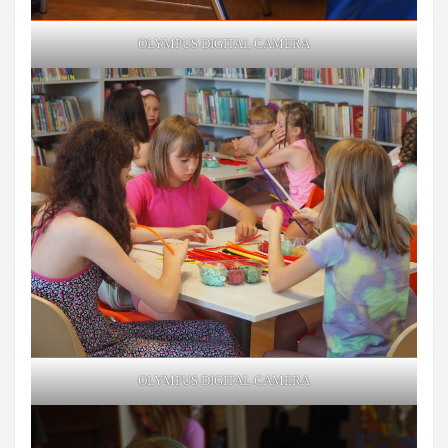
OLYMPUS DIGITAL CAMERA
OLYMPUS DIGITAL CAMERA