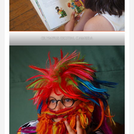
OLYMPUS DIGITAL CAMERA