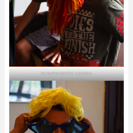
OLYMPUS DIGITAL CAMERA