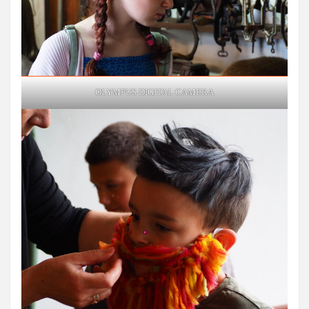
OLYMPUS DIGITAL CAMERA