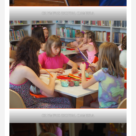
OLYMPUS DIGITAL CAMERA
OLYMPUS DIGITAL CAMERA