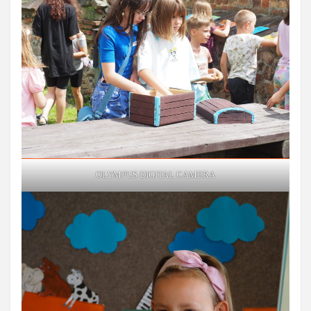
OLYMPUS DIGITAL CAMERA