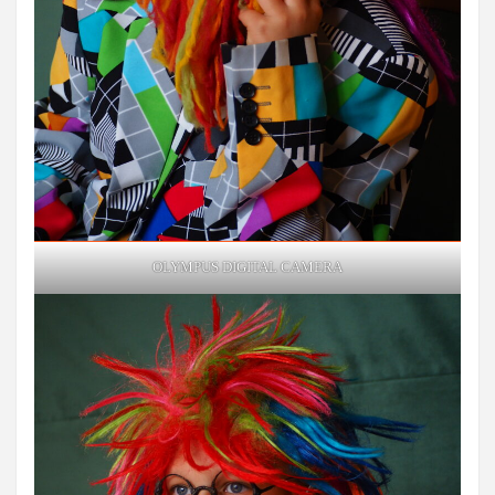
OLYMPUS DIGITAL CAMERA