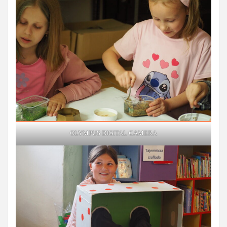
OLYMPUS DIGITAL CAMERA