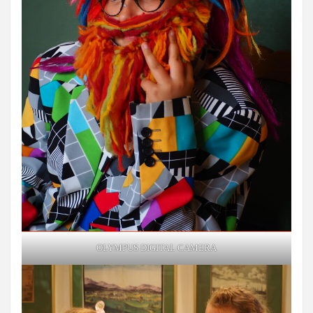
OLYMPUS DIGITAL CAMERA