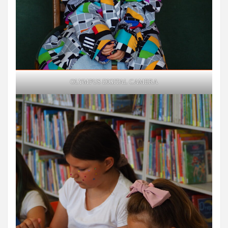
OLYMPUS DIGITAL CAMERA