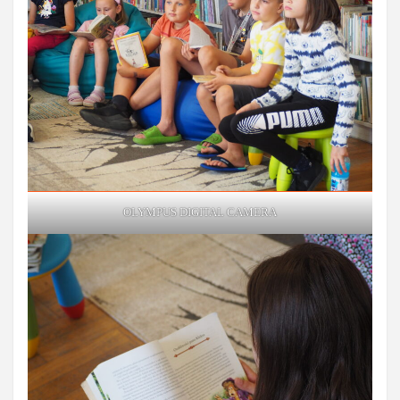
OLYMPUS DIGITAL CAMERA