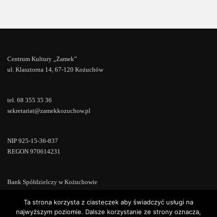
Centrum Kultury „Zamek”
ul. Klasztorna 14, 67-120 Kożuchów
tel. 68 355 35 36
sekretariat@zamekkozuchow.pl
NIP 925-15-36-837
REGON 970614231
Bank Spółdzielczy w Kożuchowie
18 9673 0007 0000 0000 0433 0007
Ta strona korzysta z ciasteczek aby świadczyć usługi na
najwyższym poziomie. Dalsze korzystanie ze strony oznacza,