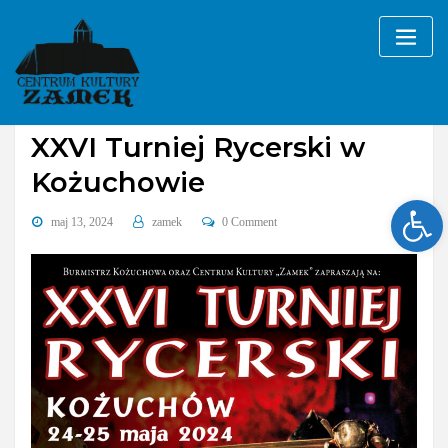
Skip
to
content
Bez kategorii
XXVI Turniej Rycerski w
Kożuchowie
Ope
maj 13, 2024
zamek
0 Comment