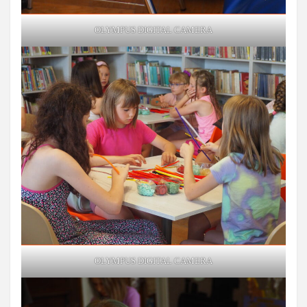
OLYMPUS DIGITAL CAMERA
OLYMPUS DIGITAL CAMERA