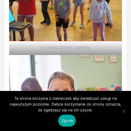
OLYMPUS DIGITAL CAMERA
Ta strona korzysta z ciasteczek aby świadczyć usługi na
najwyższym poziomie. Dalsze korzystanie ze strony oznacza,
że zgadzasz się na ich użycie.
Zgoda