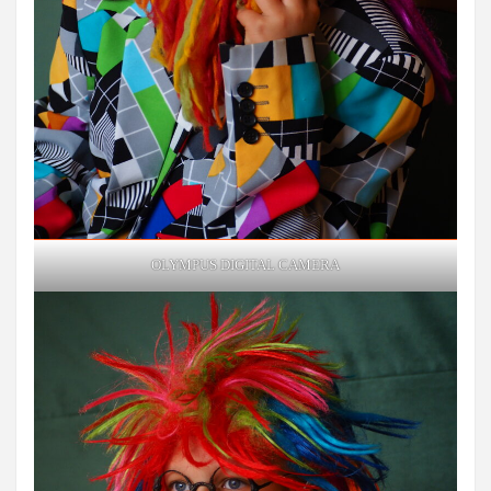
OLYMPUS DIGITAL CAMERA