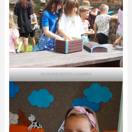
OLYMPUS DIGITAL CAMERA