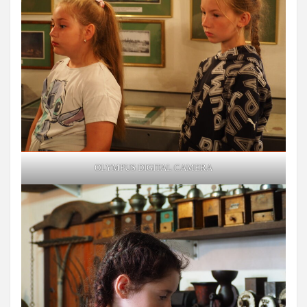
OLYMPUS DIGITAL CAMERA