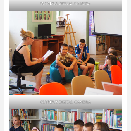
OLYMPUS DIGITAL CAMERA
OLYMPUS DIGITAL CAMERA