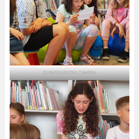
OLYMPUS DIGITAL CAMERA