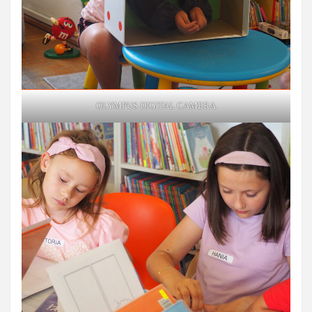
OLYMPUS DIGITAL CAMERA