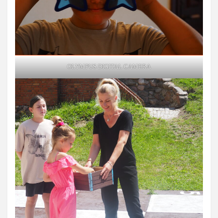
OLYMPUS DIGITAL CAMERA