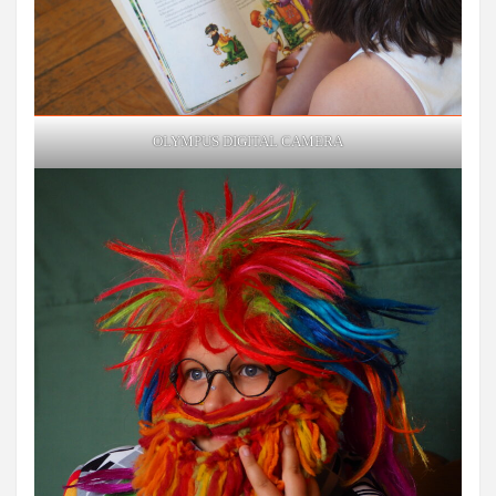
OLYMPUS DIGITAL CAMERA