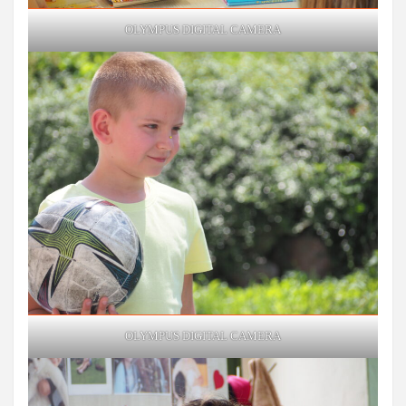
OLYMPUS DIGITAL CAMERA
OLYMPUS DIGITAL CAMERA