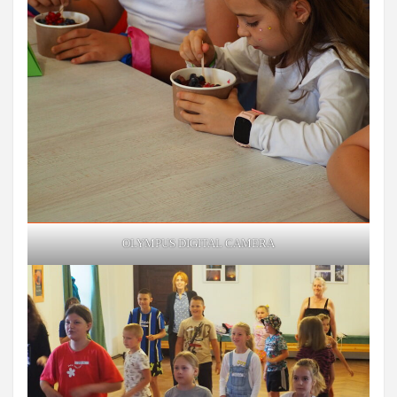
OLYMPUS DIGITAL CAMERA