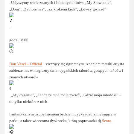
. Usłyszymy wiele znanych i lubianych hitów: „My Słowianie”,
„Dom”, „Zabiorę nas”, „Za krokiem krok”, „Łowcy gwiazd”
.
godz. 18.00
Don Vasyl – Official
– cieszący się ogromnym uznaniem romski artysta
zabierze nas w magiczny świat cygańskich taborów, gorących tańców i
znanych utworów
. „My cyganie”, „Tańcz ze mną moje życie”, „Gdzie moja młodość” –
to tylko niektóre z nich.
Fantastycznym uzupełnieniem będzie muzyka rozbrzmiewająca w
parku, a także wieczorna dyskoteka, którą poprowadzi dj
Sento