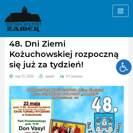
Skip
to
content
Bez kategorii
48. Dni Ziemi
Kożuchowskiej rozpoczną
Ope
się już za tydzień!
maj 15, 2026
zamek
0 Comment