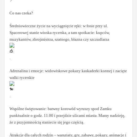
Co nas czeka?
Średniowieczne życie na wyciągnięcie ręki: w fosie przy ul.
Spacerowej stanie wioska rycerska, a tam spotkacie: kupców,
muzykantów, zbrojmistrza, szatnego, błazna czy szczudlarza
.
Adrenalina i emocje: widowiskowe pokazy kaskaderki konnej i zacięte
walki rycerskie
.
Wspólne świętowanie: barwny korowód wyruszy spod Zamku
punktualnie o godz. 11.00 i przejdzie ulicami miasta. Mamy nadzieję,
że z przyjemnością staniecie się jego częścią.
Atrakcje dla całych rodzin – warsztaty, gry, zabawy, pokazy, animacje i