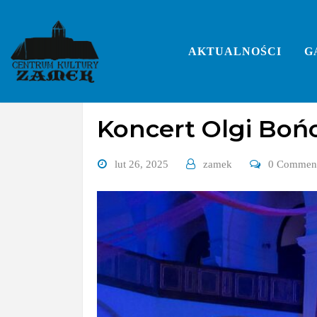
Skip
to
content
AKTUALNOŚCI
G
Galerie
koncerty
Koncert Olgi Boń
lut 26, 2025
zamek
0 Commen