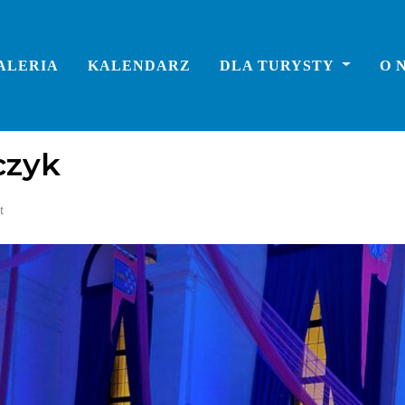
ALERIA
KALENDARZ
DLA TURYSTY
O 
czyk
t