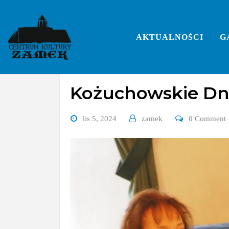
Skip
to
content
AKTUALNOŚCI
G
Galerie
imprezy
koncerty
konkursy
prz
Kożuchowskie Dni
lis 5, 2024
zamek
0 Comment