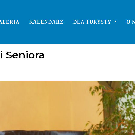
ALERIA
KALENDARZ
DLA TURYSTY
O 
eglądy
wydarzenia cykliczne
 Seniora