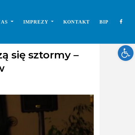
NAS
IMPREZY
KONTAKT
BIP
Ope
ą się sztormy –
w