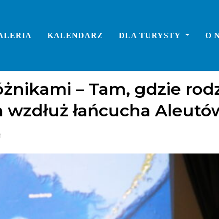
ALERIA
KALENDARZ
DLA TURYSTY
O 
żnikami – Tam, gdzie rodz
 wzdłuż łańcucha Aleutó
t