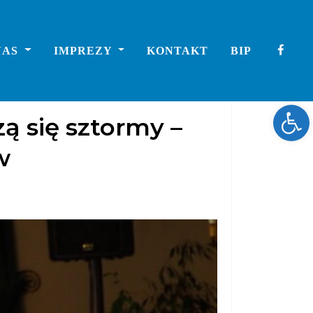
NAS
IMPREZY
KONTAKT
BIP
Ope
ą się sztormy –
w