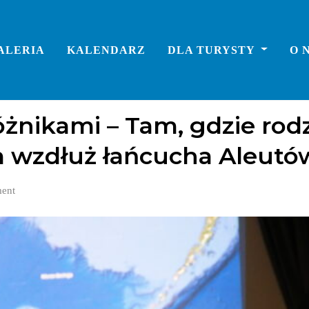
ALERIA
KALENDARZ
DLA TURYSTY
O 
żnikami – Tam, gdzie rodz
 wzdłuż łańcucha Aleutó
ent