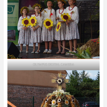
OLYMPUS DIGITAL CAMERA