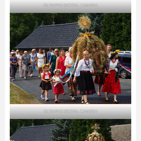
OLYMPUS DIGITAL CAMERA
OLYMPUS DIGITAL CAMERA