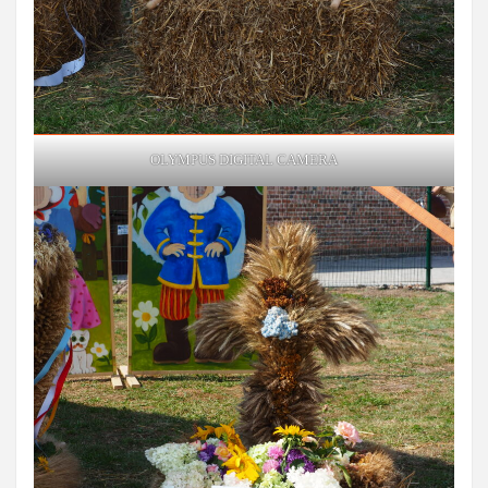
OLYMPUS DIGITAL CAMERA