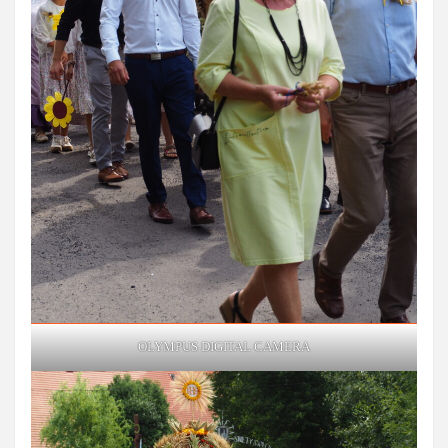
OLYMPUS DIGITAL CAMERA