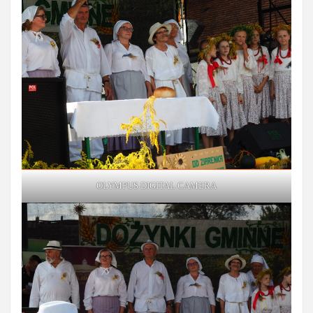
OLYMPUS DIGITAL CAMERA