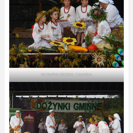
OLYMPUS DIGITAL CAMERA