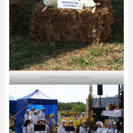
OLYMPUS DIGITAL CAMERA