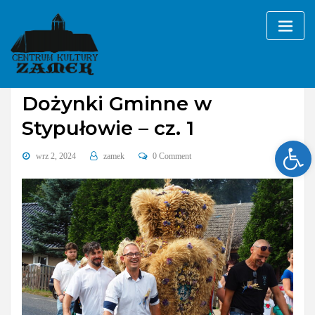
Skip
to
content
Galerie
imprezy
wydarzenia cykliczne
Dożynki Gminne w
Stypułowie – cz. 1
Ope
wrz 2, 2024
zamek
0 Comment