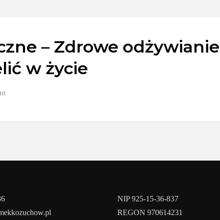
czne – Zdrowe odżywianie
lić w życie
nt
36
NIP 925-15-36-837
amekkozuchow.pl
REGON 970614231