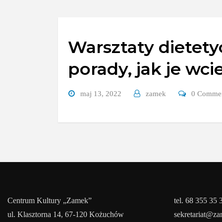
Warsztaty dietety
porady, jak je wcie
maj 13, 2022
zamek
0 Comme
Centrum Kultury „Zamek”
tel. 68 355 35 
ul. Klasztorna 14, 67-120 Kożuchów
sekretariat@z