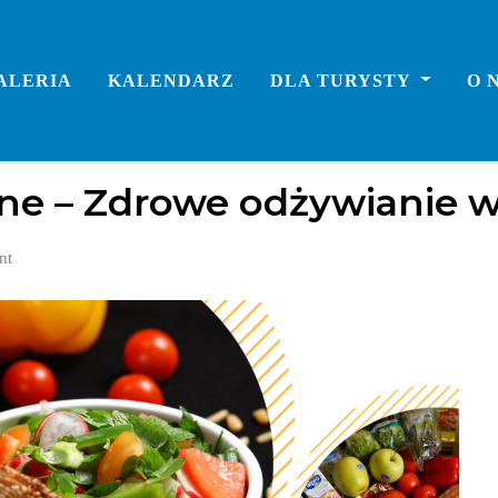
ALERIA
KALENDARZ
DLA TURYSTY
O 
ne – Zdrowe odżywianie w
nt