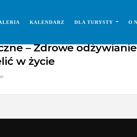
ALERIA
KALENDARZ
DLA TURYSTY
O 
czne – Zdrowe odżywianie
lić w życie
nt