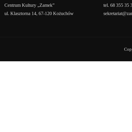
Centrum Kultury „Zamek”
tel. 68 355 35 
ul. Klasztorna 14, 67-120 Kożuchów
sekretariat@z
Cop