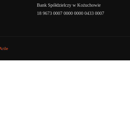
Bank Spółdzielczy w Kożuchowie
18 9673 0007 0000 0000 0433 0007
rile