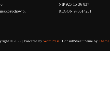
36
NIP 925-15-36-837
amekkozuchow.pl
REGON 970614231
yright © 2022 | Powered by
WordPress
|
ConsultStreet theme by
ThemeA