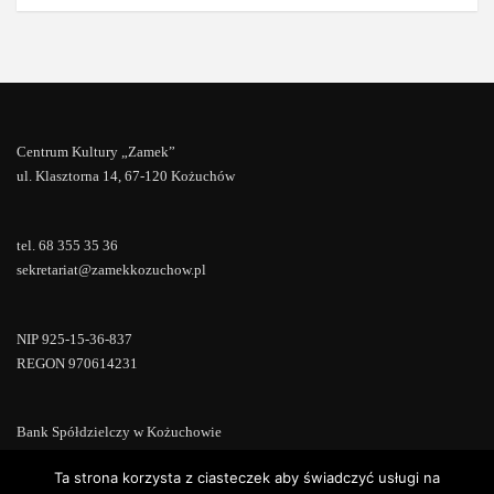
Centrum Kultury „Zamek”
ul. Klasztorna 14, 67-120 Kożuchów
tel. 68 355 35 36
sekretariat@zamekkozuchow.pl
NIP 925-15-36-837
REGON 970614231
Bank Spółdzielczy w Kożuchowie
18 9673 0007 0000 0000 0433 0007
Ta strona korzysta z ciasteczek aby świadczyć usługi na