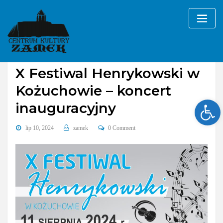
Skip
to
content
Bez kategorii
X Festiwal Henrykowski w
Kożuchowie – koncert
Ope
inauguracyjny
lip 10, 2024
zamek
0 Comment