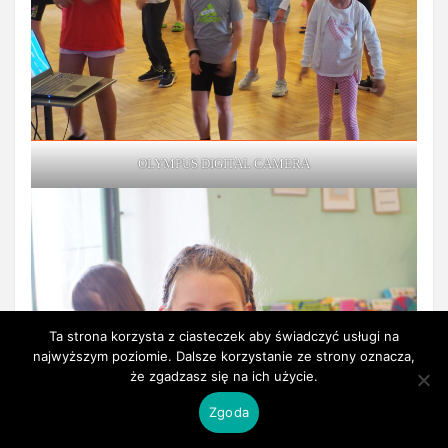
OLYMPUS DIGITAL CAMERA
Ta strona korzysta z ciasteczek aby świadczyć usługi na
najwyższym poziomie. Dalsze korzystanie ze strony oznacza,
że zgadzasz się na ich użycie.
Zgoda