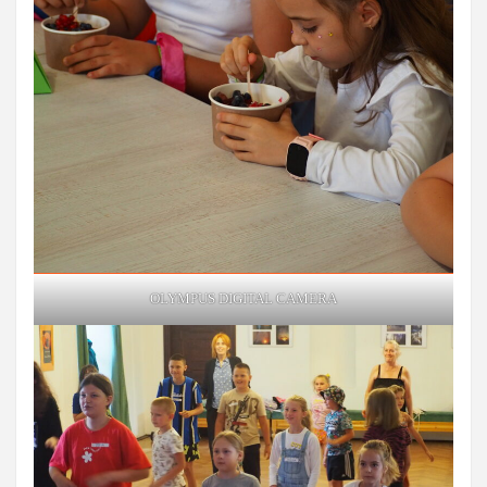
OLYMPUS DIGITAL CAMERA