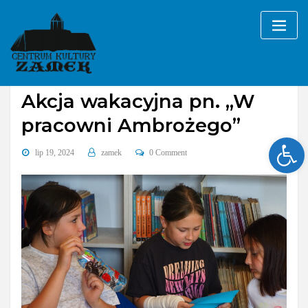
Skip
to
content
Galerie
sekcje i zajęcia
Akcja wakacyjna pn. „W
pracowni Ambrożego”
Ope
lip 19, 2024
zamek
0 Comment