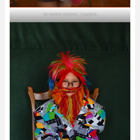
OLYMPUS DIGITAL CAMERA