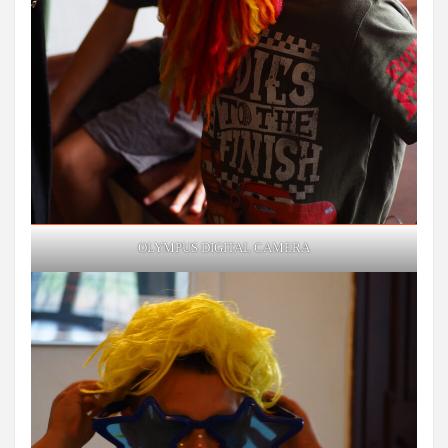
OLYMPUS DIGITAL CAMERA