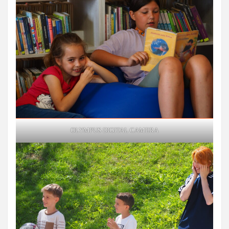
OLYMPUS DIGITAL CAMERA