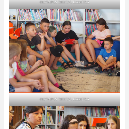
OLYMPUS DIGITAL CAMERA
OLYMPUS DIGITAL CAMERA