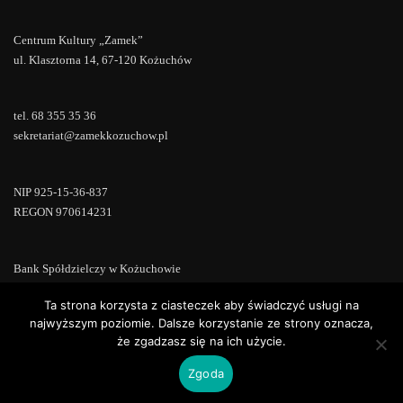
Centrum Kultury „Zamek”
ul. Klasztorna 14, 67-120 Kożuchów
tel. 68 355 35 36
sekretariat@zamekkozuchow.pl
NIP 925-15-36-837
REGON 970614231
Bank Spółdzielczy w Kożuchowie
18 9673 0007 0000 0000 0433 0007
Ta strona korzysta z ciasteczek aby świadczyć usługi na
najwyższym poziomie. Dalsze korzystanie ze strony oznacza,
że zgadzasz się na ich użycie.
Zgoda
Copyright © 2022 | Powered by
WordPress
|
ConsultStreet theme by
ThemeArile