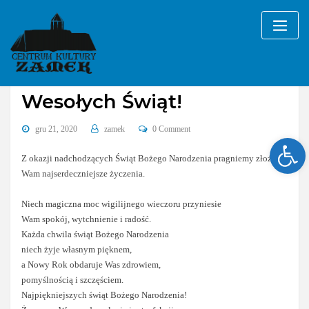
Skip
to
content
Bez kategorii
Wesołych Świąt!
gru 21, 2020
zamek
0 Comment
Ope
Z okazji nadchodzących Świąt Bożego Narodzenia pragniemy złożyć
Wam najserdeczniejsze życzenia.
Niech magiczna moc wigilijnego wieczoru przyniesie
Wam spokój, wytchnienie i radość.
Każda chwila świąt Bożego Narodzenia
niech żyje własnym pięknem,
a Nowy Rok obdaruje Was zdrowiem,
pomyślnością i szczęściem.
Najpiękniejszych świąt Bożego Narodzenia!