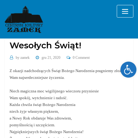
Skip
to
content
Bez kategorii
Wesołych Świąt!
by
zamek
gru 21, 2020
0 Comment
Ope
Z okazji nadchodzących Świąt Bożego Narodzenia pragniemy złożyć
Wam najserdeczniejsze życzenia.
Niech magiczna moc wigilijnego wieczoru przyniesie
Wam spokój, wytchnienie i radość.
Każda chwila świąt Bożego Narodzenia
niech żyje własnym pięknem,
a Nowy Rok obdaruje Was zdrowiem,
pomyślnością i szczęściem.
Najpiękniejszych świąt Bożego Narodzenia!