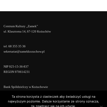
Centrum Kultury „Zamek”
ul. Klasztorna 14, 67-120 Kożuchów
tel. 68 355 35 36
sekretariat@zamekkozuchow.pl
NIP 925-15-36-837
REGON 970614231
Bank Spółdzielczy w Kożuchowie
18 9673 0007 0000 0000 0433 0007
Ta strona korzysta z ciasteczek aby świadczyć usługi na
najwyższym poziomie. Dalsze korzystanie ze strony oznacza,
że zgadzasz się na ich użycie.