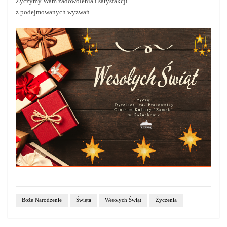
Życzymy Wam zadowolenia i satysfakcji
z podejmowanych wyzwań.
Boże Narodzenie
Święta
Wesołych Świąt
Życzenia