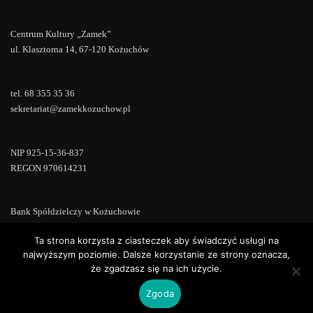
Centrum Kultury „Zamek”
ul. Klasztorna 14, 67-120 Kożuchów
tel. 68 355 35 36
sekretariat@zamekkozuchow.pl
NIP 925-15-36-837
REGON 970614231
Bank Spółdzielczy w Kożuchowie
18 9673 0007 0000 0000 0433 0007
Ta strona korzysta z ciasteczek aby świadczyć usługi na
najwyższym poziomie. Dalsze korzystanie ze strony oznacza,
że zgadzasz się na ich użycie.
Zgoda
Copyright © 2022 | Powered by
WordPress
|
ConsultStreet theme by
ThemeArile