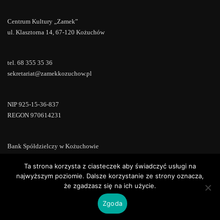
Centrum Kultury „Zamek”
ul. Klasztorna 14, 67-120 Kożuchów
tel. 68 355 35 36
sekretariat@zamekkozuchow.pl
NIP 925-15-36-837
REGON 970614231
Bank Spółdzielczy w Kożuchowie
18 9673 0007 0000 0000 0433 0007
Ta strona korzysta z ciasteczek aby świadczyć usługi na
najwyższym poziomie. Dalsze korzystanie ze strony oznacza,
że zgadzasz się na ich użycie.
Zgoda
Copyright © 2022 | Powered by
WordPress
|
ConsultStreet theme by
ThemeArile