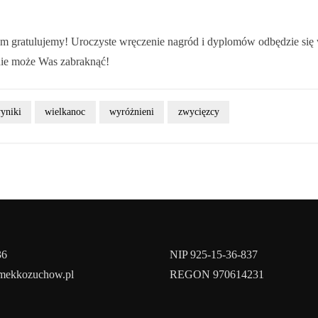
 gratulujemy! Uroczyste wręczenie nagród i dyplomów odbędzie się w
ie może Was zabraknąć!
wyniki
wielkanoc
wyróżnieni
zwycięzcy
36
NIP 925-15-36-837
amekkozuchow.pl
REGON 970614231