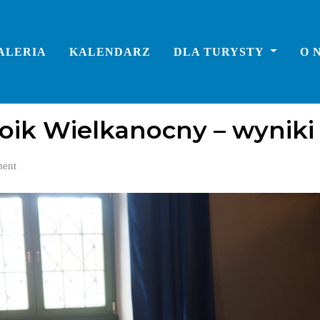
ALERIA
KALENDARZ
DLA TURYSTY
O 
roik Wielkanocny – wyniki
ent