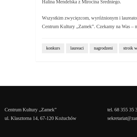
Halina Mendelska z Mirocina Średniego.
Wszystkim zwycięzcom, wyróżnionym i laureatom
Centrum Kultury „Zamek”. Czekamy na Was – n
konkurs
laureaci
nagrodzeni
stroik 
Centrum Kultury „Zamek”
tel. 68 355 35 
ul. Klasztorna 14, 67-120 Kożuchów
sekretariat@z