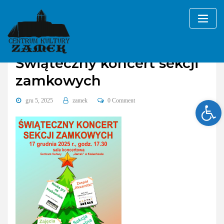
Skip
to
content
Świąteczny koncert sekcji
zamkowych
Ope
gru 5, 2025
zamek
0 Comment