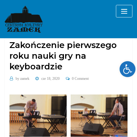
Skip
to
content
Bez kategorii
sekcje i zajęcia
Zakończenie pierwszego
roku nauki gry na
Ope
keyboardzie
by
zamek
cze 18, 2020
0 Comment