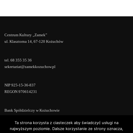
Centrum Kultury „Zamek”
ul. Klasztorna 14, 67-120 Kożuchów
tel. 68 355 35 36
sekretariat@zamekkozuchow.pl
NIP 925-15-36-837
REGON 970614231
Bank Spółdzielczy w Kożuchowie
18 9673 0007 0000 0000 0433 0007
Ta strona korzysta z ciasteczek aby świadczyć usługi na
najwyższym poziomie. Dalsze korzystanie ze strony oznacza,