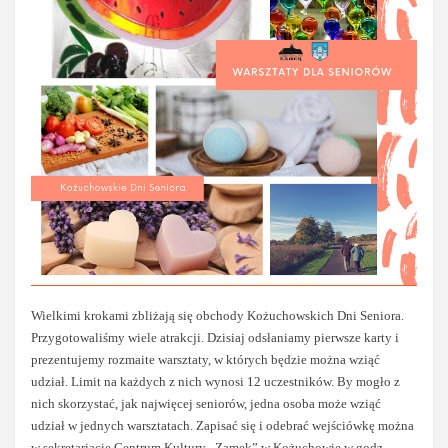
Wielkimi krokami zbliżają się obchody Kożuchowskich Dni Seniora.
Przygotowaliśmy wiele atrakcji. Dzisiaj odsłaniamy pierwsze karty i
prezentujemy rozmaite warsztaty, w których będzie można wziąć
udział. Limit na każdych z nich wynosi 12 uczestników. By mogło z
nich skorzystać, jak najwięcej seniorów, jedna osoba może wziąć
udział w jednych warsztatach. Zapisać się i odebrać wejściówkę można
w sekretariacie Centrum Kultury „Zamek” w Kożuchowie w godz.