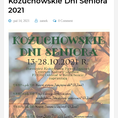
Kożuchowskie Dni Seniora
2021
paź 14, 2021
zamek
0 Comment