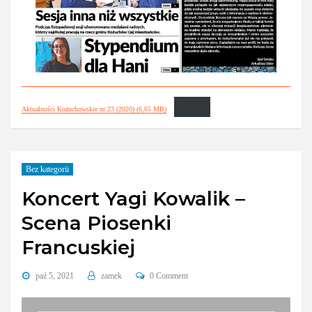
Aktualności Kożuchowskie nr 23 (2020) (6,65 MB)
Bez kategorii
Koncert Yagi Kowalik –
Scena Piosenki
Francuskiej
paź 5, 2021
zamek
0 Comment