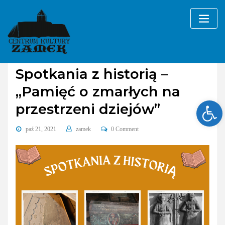
Skip
to
content
Bez kategorii
Spotkania z historią –
„Pamięć o zmarłych na
Ope
przestrzeni dziejów”
paź 21, 2021
zamek
0 Comment