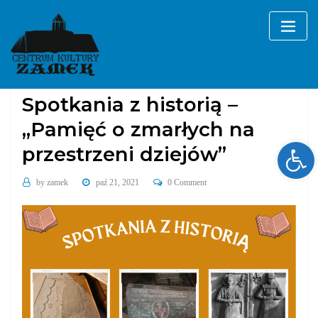
Skip
to
content
Bez kategorii
Spotkania z historią –
„Pamięć o zmarłych na
Ope
przestrzeni dziejów”
by
zamek
paź 21, 2021
0 Comment