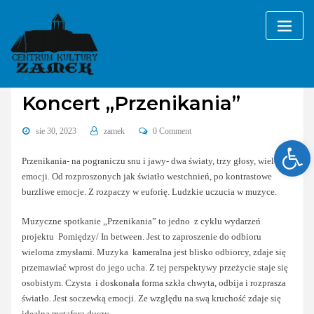
Skip
to
content
Bez kategorii
Koncert „Przenikania”
sie 30, 2023
zamek
0 Comment
Ope
Przenikania- na pograniczu snu i jawy- dwa światy, trzy głosy, wielość
emocji. Od rozproszonych jak światło westchnień, po kontrastowe
burzliwe emocje. Z rozpaczy w euforię. Ludzkie uczucia w muzyce.
Muzyczne spotkanie „Przenikania” to jedno z cyklu wydarzeń
projektu Pomiędzy/ In between. Jest to zaproszenie do odbioru
wieloma zmysłami. Muzyka kameralna jest blisko odbiorcy, zdaje się
przemawiać wprost do jego ucha. Z tej perspektywy przeżycie staje się
osobistym. Czysta i doskonała forma szkła chwyta, odbija i rozprasza
światło. Jest soczewką emocji. Ze względu na swą kruchość zdaje się
idealną metaforą duszy.