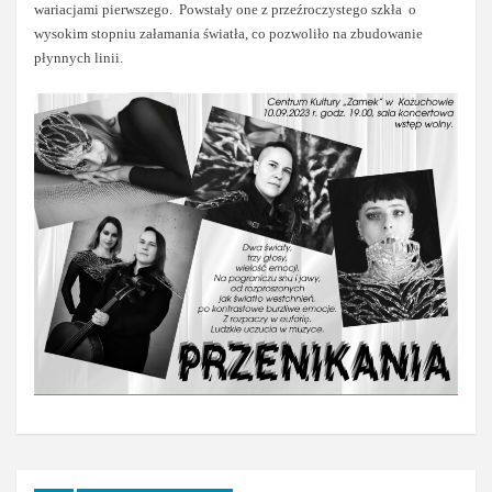
wariacjami pierwszego. Powstały one z przeźroczystego szkła o
wysokim stopniu załamania światła, co pozwoliło na zbudowanie
płynnych linii.