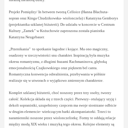
Projekt Pomiędzy/ In between tworzą Celloice (Hanna Błachuta-
sopran oraz Kinga Chudzikowska- wiolonczela) i Katarzyna Gemborys
(projektantka szklanej biżuterii). Do udziału w koncercie w Centrum
Kultury „Zamek” w Kożuchowie zaproszona została pianistka
Katarzyna Neugebauer.
„Przenikania” to spotkanie łagodne i kojące. Ma ono magiczny,
osadzony w rzeczywistości snu charakter. Inspiracją była muzyka
okresu romantyzmu, z długimi frazami Rachmaninova, głęboką
emocjonalnością Czajkowskiego oraz pięknem bel canta.
Romantyczna konwencja odrealnienia, przebywania w półśnie
realizuje się w utworach o wyjątkowo zmiennym charakterze.
Komplet szklanej biżuterii, choć noszony przez trzy osoby, tworzy
całość. Kolekcja składa się z trzech części. Pierwszy- otulający szyję i
dekolt sopranistki, uzupełniony czepcem ma swoje siostrzane odbicie
w drugim elemencie- wieńczącym barki akompaniatorki. Trzeci to
naramienniki noszone przez wiolonczelistkę. Formy te oddają relacje
między modą XIX wieku i muzyką tego okresu. Kolejne elementy są