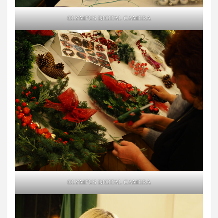
OLYMPUS DIGITAL CAMERA
OLYMPUS DIGITAL CAMERA