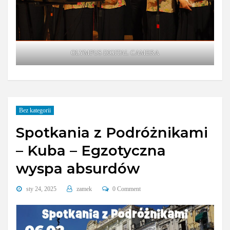
OLYMPUS DIGITAL CAMERA
Bez kategorii
Spotkania z Podróżnikami
– Kuba – Egzotyczna
wyspa absurdów
sty 24, 2025
zamek
0 Comment