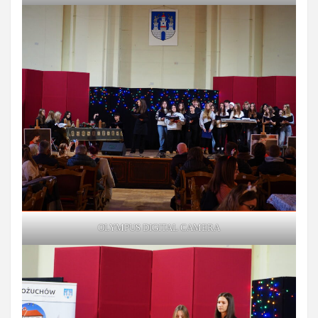
OLYMPUS DIGITAL CAMERA