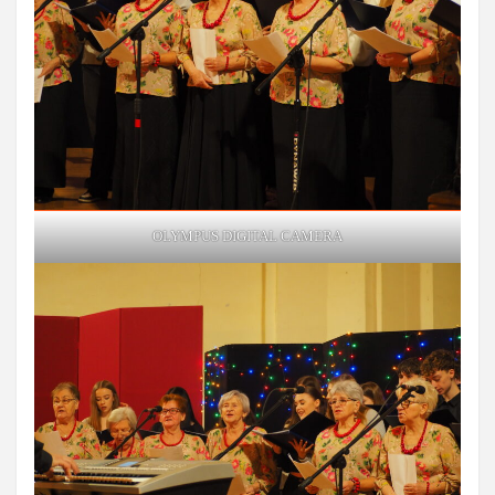
OLYMPUS DIGITAL CAMERA