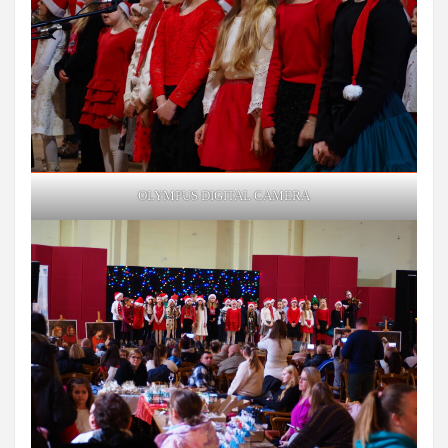
OLYMPUS DIGITAL CAMERA