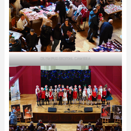
OLYMPUS DIGITAL CAMERA