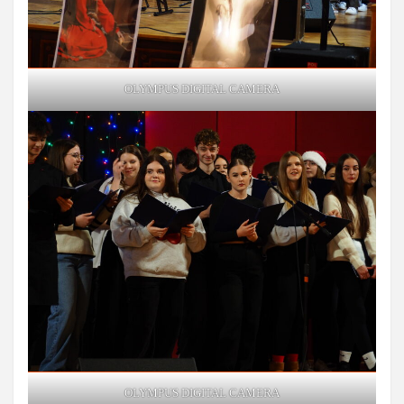
OLYMPUS DIGITAL CAMERA
OLYMPUS DIGITAL CAMERA