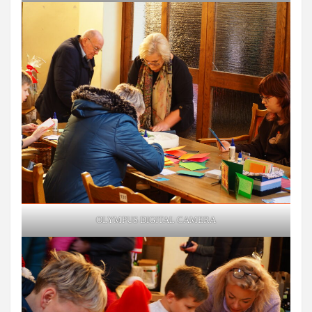
OLYMPUS DIGITAL CAMERA