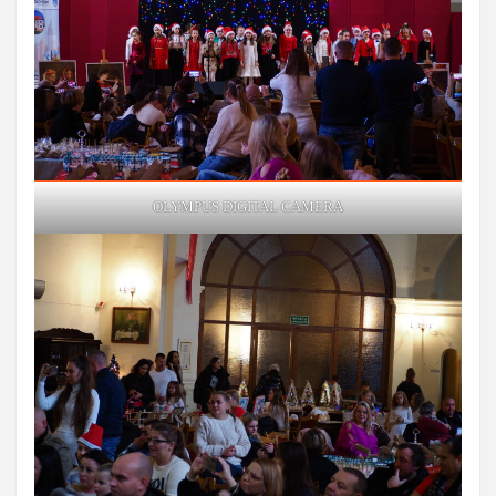
OLYMPUS DIGITAL CAMERA