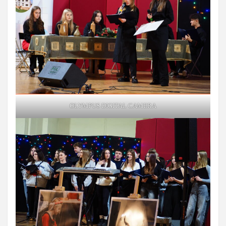
OLYMPUS DIGITAL CAMERA