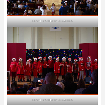
OLYMPUS DIGITAL CAMERA
OLYMPUS DIGITAL CAMERA