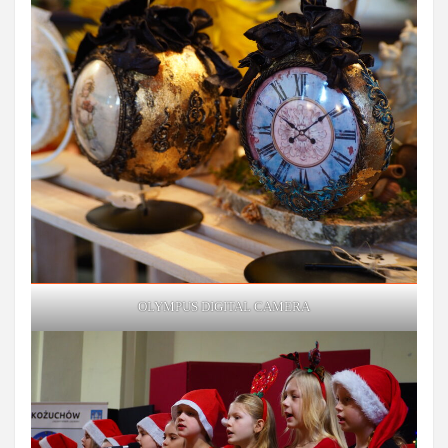
OLYMPUS DIGITAL CAMERA