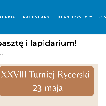
ALERIA
KALENDARZ
DLA TURYSTY
O 
sztę i lapidarium!
nt