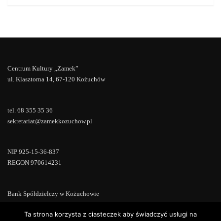
Centrum Kultury „Zamek”
ul. Klasztorna 14, 67-120 Kożuchów
tel. 68 355 35 36
sekretariat@zamekkozuchow.pl
NIP 925-15-36-837
REGON 970614231
Bank Spółdzielczy w Kożuchowie
18 9673 0007 0000 0000 0433 0007
Ta strona korzysta z ciasteczek aby świadczyć usługi na