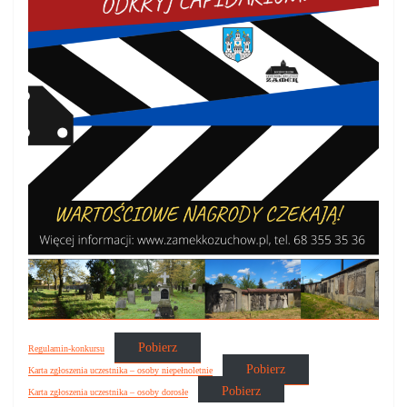
Pobierz
Regulamin-konkursu
Pobierz
Karta zgłoszenia uczestnika – osoby niepełnoletnie
Pobierz
Karta zgłoszenia uczestnika – osoby dorosłe