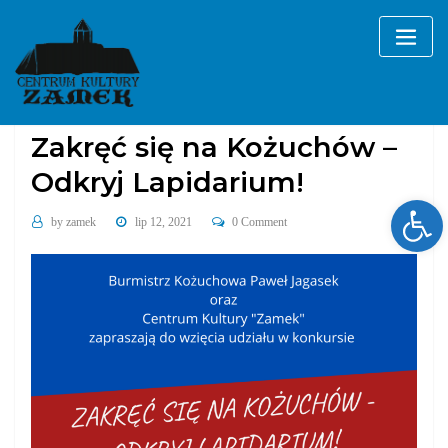
Skip
to
content
Bez kategorii
Zakręć się na Kożuchów –
Odkryj Lapidarium!
Ope
by
zamek
lip 12, 2021
0 Comment