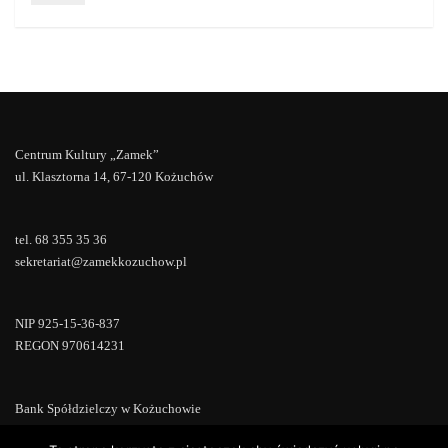
Centrum Kultury „Zamek”
ul. Klasztorna 14, 67-120 Kożuchów
tel. 68 355 35 36
sekretariat@zamekkozuchow.pl
NIP 925-15-36-837
REGON 970614231
Bank Spółdzielczy w Kożuchowie
18 9673 0007 0000 0000 0433 0007