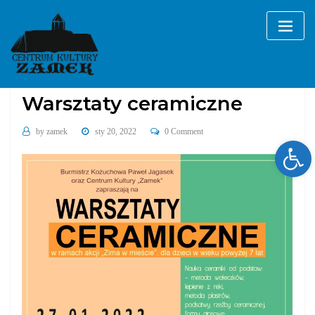
Skip
to
content
Bez kategorii
Warsztaty ceramiczne
by
zamek
sty 20, 2022
0 Comment
Ope