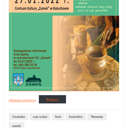
Pobierz
Deklaracja uczestnictwa
Ceramika
czas wolny
ferie
kożuchów
Warsztaty
zamek