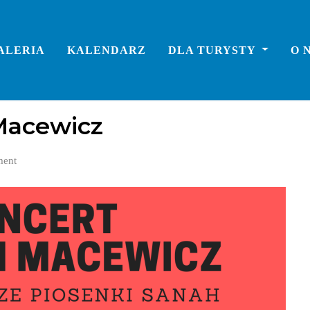
ALERIA
KALENDARZ
DLA TURYSTY
O 
Macewicz
ent