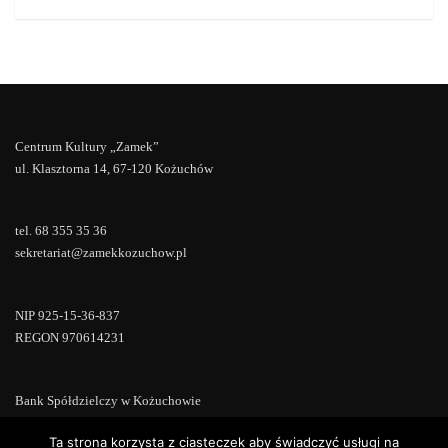
Centrum Kultury „Zamek”
ul. Klasztorna 14, 67-120 Kożuchów
tel. 68 355 35 36
sekretariat@zamekkozuchow.pl
NIP 925-15-36-837
REGON 970614231
Bank Spółdzielczy w Kożuchowie
18 9673 0007 0000 0000 0433 0007
Ta strona korzysta z ciasteczek aby świadczyć usługi na