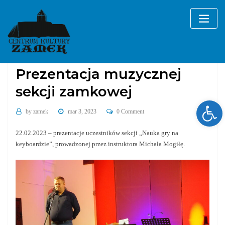
Skip
to
content
Galerie
Prezentacja muzycznej
sekcji zamkowej
Ope
by
zamek
mar 3, 2023
0 Comment
22.02.2023 – prezentacje uczestników sekcji „Nauka gry na
keyboardzie”, prowadzonej przez instruktora Michała Mogiłę.