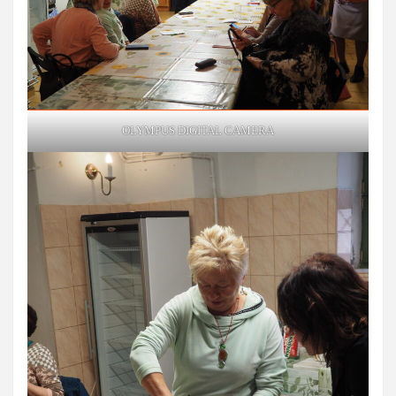
OLYMPUS DIGITAL CAMERA