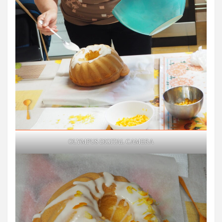
OLYMPUS DIGITAL CAMERA