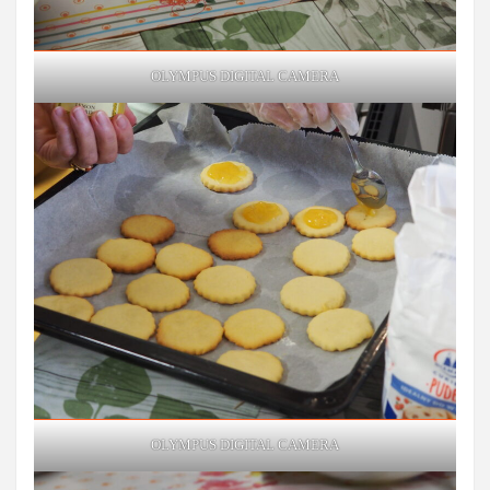
OLYMPUS DIGITAL CAMERA
OLYMPUS DIGITAL CAMERA