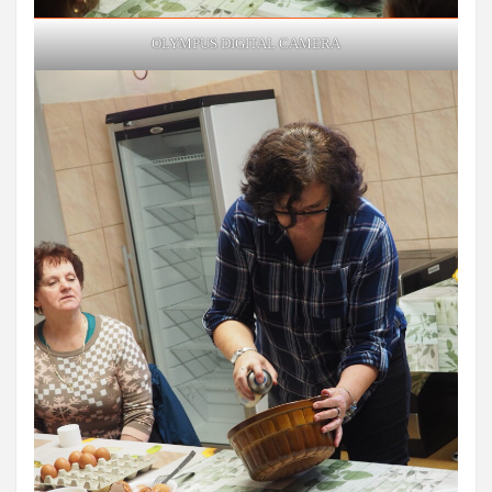
OLYMPUS DIGITAL CAMERA