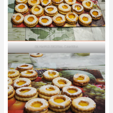
OLYMPUS DIGITAL CAMERA