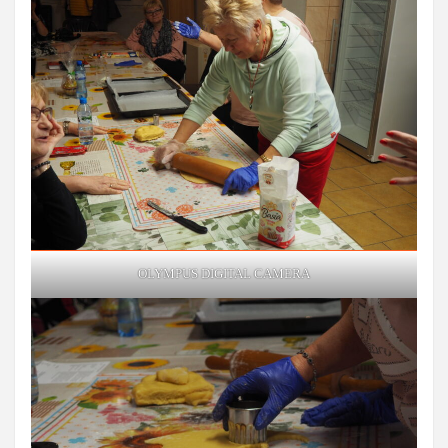
OLYMPUS DIGITAL CAMERA