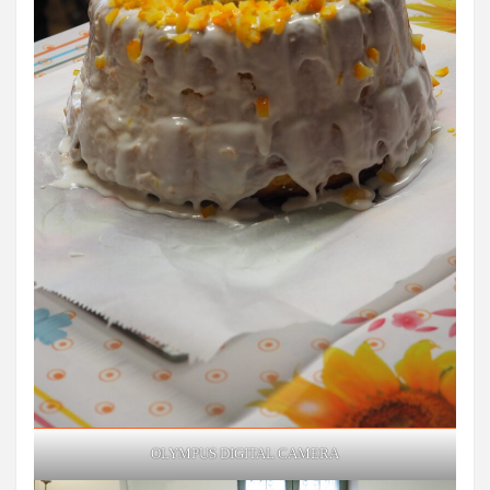
OLYMPUS DIGITAL CAMERA