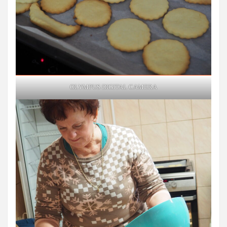
OLYMPUS DIGITAL CAMERA