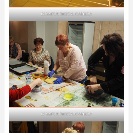
OLYMPUS DIGITAL CAMERA
OLYMPUS DIGITAL CAMERA