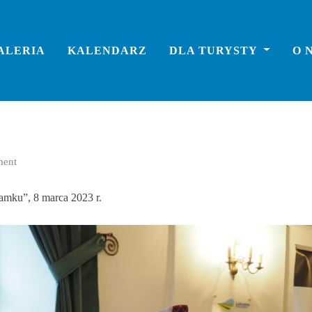
ALERIA
KALENDARZ
DLA TURYSTY
O 
ent
amku”, 8 marca 2023 r.