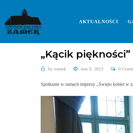
Skip
to
content
AKTUALNOŚCI
G
Galerie
„Kącik piękności”
by
zamek
mar 9, 2023
0 Comm
Spotkanie w ramach imprezy „Święto kobiet w z