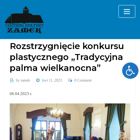
Skip
to
content
konkursy
Rozstrzygnięcie konkursu
plastycznego „Tradycyjna
Ope
palma wielkanocna”
by
zamek
kwi 11, 2023
0 Comment
06.04.2023 r.