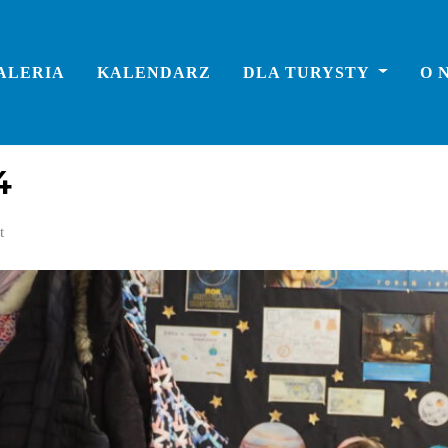
ALERIA
KALENDARZ
DLA TURYSTY
O 
4
t