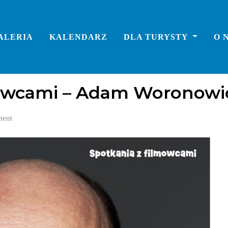
ALERIA
KALENDARZ
DLA TURYSTY
O 
mowcami – Adam Woronowi
ent