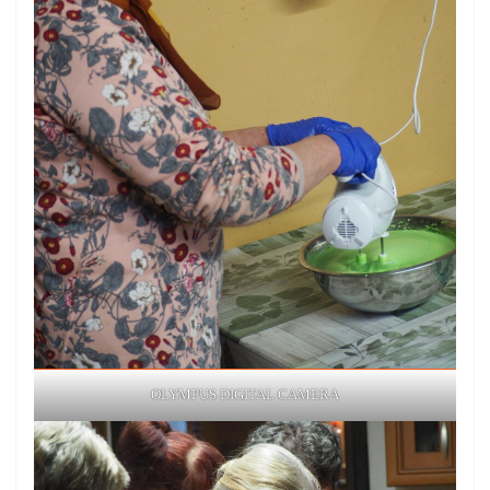
OLYMPUS DIGITAL CAMERA