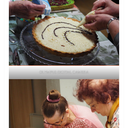
OLYMPUS DIGITAL CAMERA