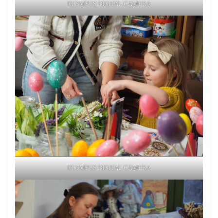
OLYMPUS DIGITAL CAMERA
OLYMPUS DIGITAL CAMERA